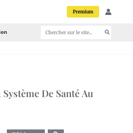
Premium
Search
ion
for:
u Système De Santé Au