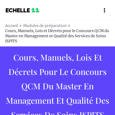
Aller
Mai
au
Men
contenu
Accueil
Modules de préparation
Cours, Manuels, Lois et Décrets pour le Concours QCM du
Master en Management et Qualité des Services de Soins
ISPITS
Cours, Manuels, Lois Et
Décrets Pour Le Concours
QCM Du Master En
Management Et Qualité Des
Services De Soins ISPITS